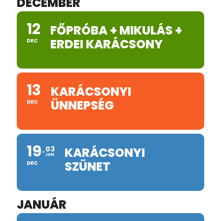
DECEMBER
12
FŐPRÓBA + MIKULÁS +
ERDEI KARÁCSONY
DEC
13
KARÁCSONYI
ÜNNEPSÉG
DEC
19
03
KARÁCSONYI
JAN
SZÜNET
DEC
JANUÁR