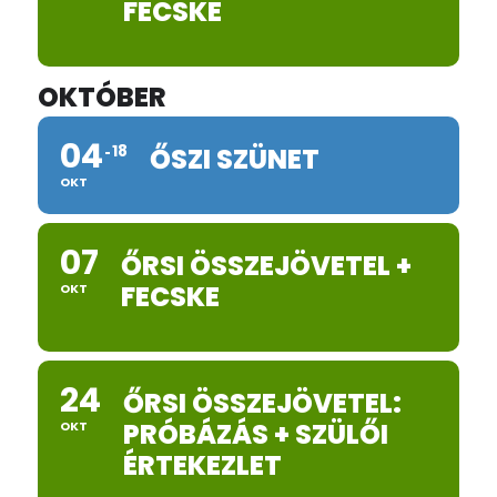
FECSKE
OKTÓBER
04
18
ŐSZI SZÜNET
OKT
07
ŐRSI ÖSSZEJÖVETEL +
FECSKE
OKT
24
ŐRSI ÖSSZEJÖVETEL:
PRÓBÁZÁS + SZÜLŐI
OKT
ÉRTEKEZLET