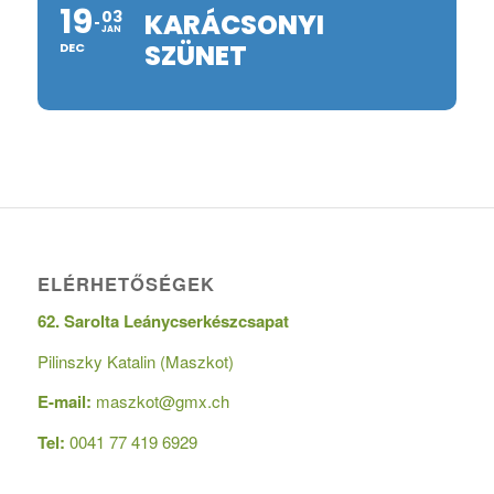
19
03
KARÁCSONYI
JAN
SZÜNET
DEC
ELÉRHETŐSÉGEK
62. Sarolta Leánycserkészcsapat
Pilinszky Katalin (Maszkot)
E-mail:
maszkot@gmx.ch
Tel:
0041 77 419 6929