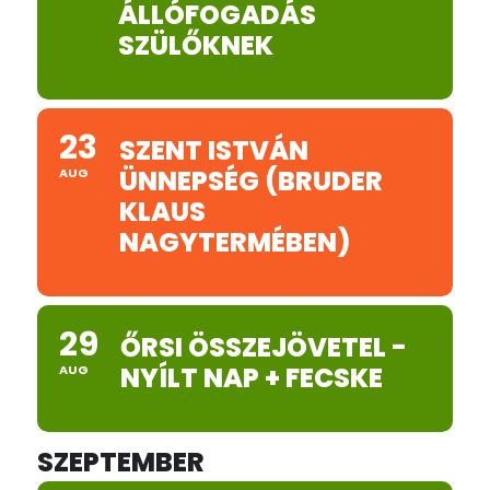
ÁLLÓFOGADÁS
SZÜLŐKNEK
23
SZENT ISTVÁN
ÜNNEPSÉG (BRUDER
AUG
KLAUS
NAGYTERMÉBEN)
29
ŐRSI ÖSSZEJÖVETEL -
NYÍLT NAP + FECSKE
AUG
SZEPTEMBER