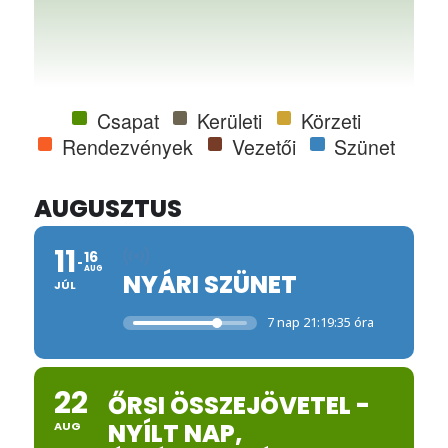
Csapat
Kerületi
Körzeti
Rendezvények
Vezetői
Szünet
AUGUSZTUS
11
16
AUG
NYÁRI SZÜNET
JÚL
7 nap 21:19:34 óra
22
ŐRSI ÖSSZEJÖVETEL -
NYÍLT NAP,
AUG