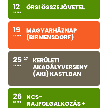
12
ŐRSI ÖSSZEJÖVETEL
SZEPT
19
MAGYARHÁZNAP
(BIRMENSDORF)
SZEPT
25
27
KERÜLETI
AKADÁLYVERSENY
SZEPT
(AKI) KASTLBAN
26
KCS-
RAJFOLGALKOZÁS +
SZEPT